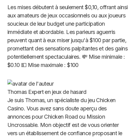
Les mises débutent à seulement $0,10, offrant ainsi
aux amateurs de jeux occasionnels ou aux joueurs
soucieux de leur budget une participation
immédiate et abordable. Les parieurs aguerris
peuvent quant à eux miser jusqu'à $100 par partie,
promettant des sensations palpitantes et des gains
potentiellement spectaculaires. 💸 Mise minimale :
$0.10 💵 Mise maximale : $100
Thomas
Expert en jeux de hasard
Je suis Thomas, un spécialiste du jeu Chicken
Casino. Vous avez sans doute aperçu des
annonces pour Chicken Road ou Mission
Uncrossable. Mon objectif est de vous orienter
vers un établissement de confiance proposant le