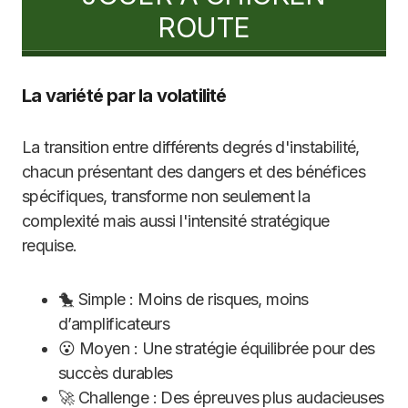
ROUTE
La variété par la volatilité
La transition entre différents degrés d'instabilité,
chacun présentant des dangers et des bénéfices
spécifiques, transforme non seulement la
complexité mais aussi l'intensité stratégique
requise.
🐤 Simple : Moins de risques, moins
d’amplificateurs
😮 Moyen : Une stratégie équilibrée pour des
succès durables
🚀 Challenge : Des épreuves plus audacieuses