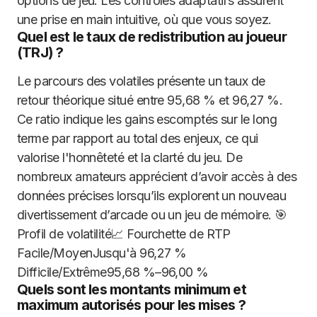
options de jeu. Les contrôles adaptatifs assurent
une prise en main intuitive, où que vous soyez.
Quel est le taux de redistribution au joueur
(TRJ) ?
Le parcours des volatiles présente un taux de
retour théorique situé entre 95,68 % et 96,27 %.
Ce ratio indique les gains escomptés sur le long
terme par rapport au total des enjeux, ce qui
valorise l'honnêteté et la clarté du jeu. De
nombreux amateurs apprécient d’avoir accès à des
données précises lorsqu’ils explorent un nouveau
divertissement d’arcade ou un jeu de mémoire. 🎯
Profil de volatilité📈 Fourchette de RTP
Facile/MoyenJusqu'à 96,27 %
Difficile/Extrême95,68 %–96,00 %
Quels sont les montants minimum et
maximum autorisés pour les mises ?