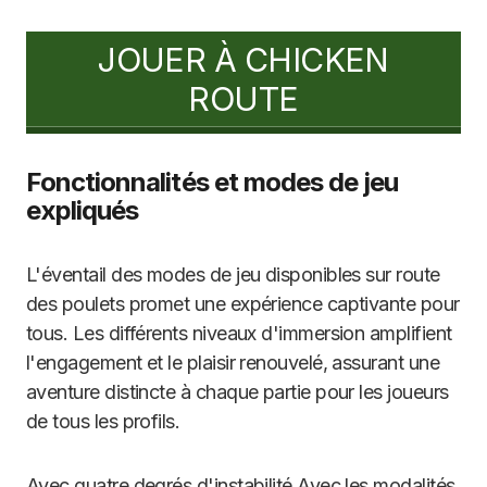
JOUER À CHICKEN
ROUTE
Fonctionnalités et modes de jeu
expliqués
L'éventail des modes de jeu disponibles sur route
des poulets promet une expérience captivante pour
tous. Les différents niveaux d'immersion amplifient
l'engagement et le plaisir renouvelé, assurant une
aventure distincte à chaque partie pour les joueurs
de tous les profils.
Avec quatre degrés d'instabilité Avec les modalités