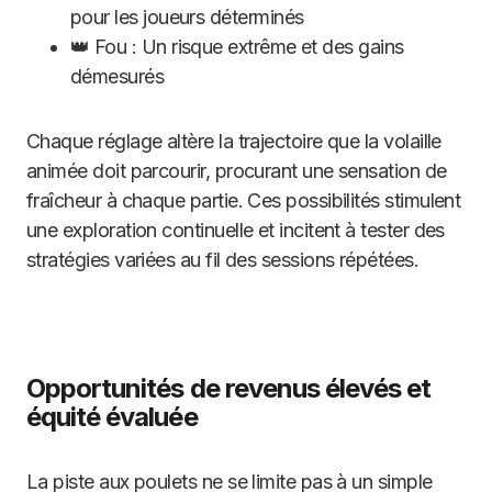
pour les joueurs déterminés
👑 Fou : Un risque extrême et des gains
démesurés
Chaque réglage altère la trajectoire que la volaille
animée doit parcourir, procurant une sensation de
fraîcheur à chaque partie. Ces possibilités stimulent
une exploration continuelle et incitent à tester des
stratégies variées au fil des sessions répétées.
Opportunités de revenus élevés et
équité évaluée
La piste aux poulets ne se limite pas à un simple