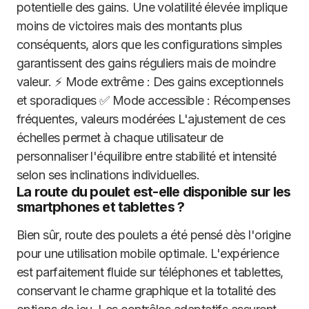
potentielle des gains. Une volatilité élevée implique
moins de victoires mais des montants plus
conséquents, alors que les configurations simples
garantissent des gains réguliers mais de moindre
valeur. ⚡ Mode extrême : Des gains exceptionnels
et sporadiques ✅ Mode accessible : Récompenses
fréquentes, valeurs modérées L'ajustement de ces
échelles permet à chaque utilisateur de
personnaliser l'équilibre entre stabilité et intensité
selon ses inclinations individuelles.
La route du poulet est-elle disponible sur les
smartphones et tablettes ?
Bien sûr, route des poulets a été pensé dès l'origine
pour une utilisation mobile optimale. L'expérience
est parfaitement fluide sur téléphones et tablettes,
conservant le charme graphique et la totalité des