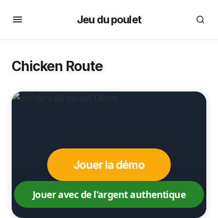
Jeu du poulet
Chicken Route
Jouer la démo
Jouer avec de l'argent authentique