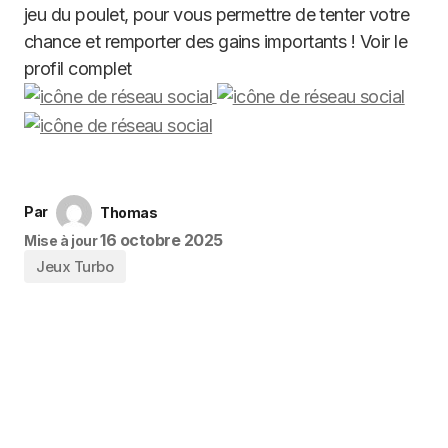
jeu du poulet, pour vous permettre de tenter votre
chance et remporter des gains importants ! Voir le
profil complet
Par
Thomas
16 octobre 2025
Mise à jour
Jeux Turbo