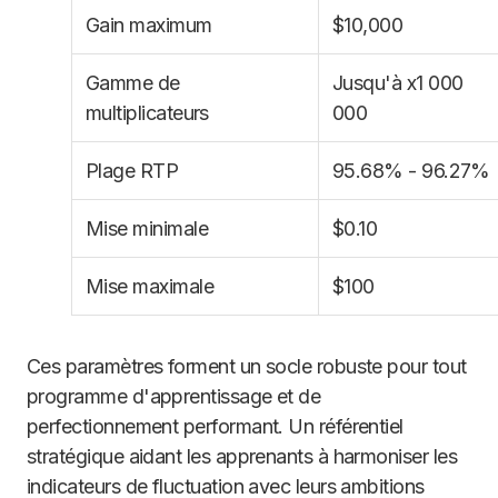
Gain maximum
$10,000
Gamme de
Jusqu'à x1 000
multiplicateurs
000
Plage RTP
95.68% - 96.27%
Mise minimale
$0.10
Mise maximale
$100
Ces paramètres forment un socle robuste pour tout
programme d'apprentissage et de
perfectionnement performant. Un référentiel
stratégique aidant les apprenants à harmoniser les
indicateurs de fluctuation avec leurs ambitions