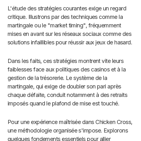
L'étude des stratégies courantes exige un regard
critique. Illustrons par des techniques comme la
martingale ou le "market timing", fréquemment
mises en avant sur les réseaux sociaux comme des
solutions infaillibles pour réussir aux jeux de hasard.
Dans les faits, ces stratégies montrent vite leurs
faiblesses face aux politiques des casinos et à la
gestion de la trésorerie. Le système de la
martingale, qui exige de doubler son pari après
chaque défaite, conduit notamment à des retraits
imposés quand le plafond de mise est touché.
Pour une expérience maîtrisée dans Chicken Cross,
une méthodologie organisée s'impose. Explorons
quelques fondements essentiels pour allier