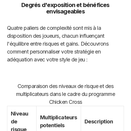
Degrés d'exposition et bénéfices
envisageables
Quatre paliers de complexité sont mis à la
disposition des joueurs, chacun influençant
l'équilibre entre risques et gains. Découvrons
comment personnaliser votre stratégie en
adéquation avec votre style de jeu :
Comparaison des niveaux de risque et des
multiplicateurs dans le cadre du programme
Chicken Cross
Niveau
Multiplicateurs
de
Description
potentiels
risque