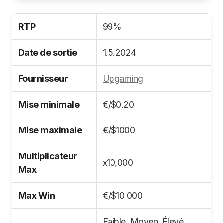
RTP
99%
Date de sortie
1.5.2024
Fournisseur
Upgaming
Mise minimale
€/$0.20
Mise maximale
€/$1000
Multiplicateur
x10,000
Max
Max Win
€/$10 000
Faible, Moyen, Élevé,