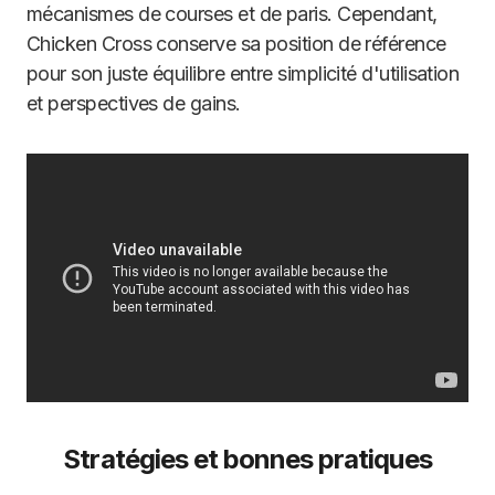
mécanismes de courses et de paris. Cependant,
Chicken Cross conserve sa position de référence
pour son juste équilibre entre simplicité d'utilisation
et perspectives de gains.
Stratégies et bonnes pratiques