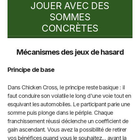
JOUER AVEC DES
SOMMES
CONCRÈTES
Mécanismes des jeux de hasard
Principe de base
Dans Chicken Cross, le principe reste basique : il
faut conduire son volatile le long d'une voie tout en
esquivant les automobiles. Le participant parie une
somme puis plonge dans le périple. Chaque
franchissement réussi déclenche un coefficient de
gain ascendant. Vous avez la possibilité de retirer
vos bénéfices quand vous le souhaitez... avant la