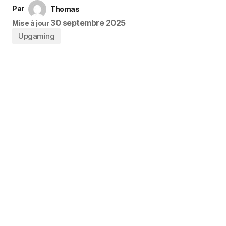
Par
Thomas
30 septembre 2025
Mise à jour
Upgaming