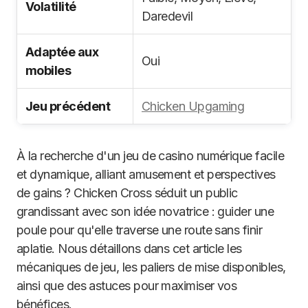
Volatilité
Daredevil
Adaptée aux
Oui
mobiles
Jeu précédent
Chicken Upgaming
À la recherche d'un jeu de casino numérique facile
et dynamique, alliant amusement et perspectives
de gains ? Chicken Cross séduit un public
grandissant avec son idée novatrice : guider une
poule pour qu'elle traverse une route sans finir
aplatie. Nous détaillons dans cet article les
mécaniques de jeu, les paliers de mise disponibles,
ainsi que des astuces pour maximiser vos
bénéfices.