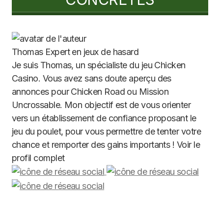
Thomas
Expert en jeux de hasard
Je suis Thomas, un spécialiste du jeu Chicken
Casino. Vous avez sans doute aperçu des
annonces pour Chicken Road ou Mission
Uncrossable. Mon objectif est de vous orienter
vers un établissement de confiance proposant le
jeu du poulet, pour vous permettre de tenter votre
chance et remporter des gains importants ! Voir le
profil complet