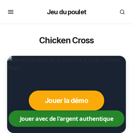
Jeu du poulet
Chicken Cross
Jouer la démo
Jouer avec de l'argent authentique