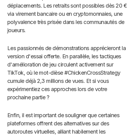
déplacements. Les retraits sont possibles dès 20 €
via virement bancaire ou en cryptomonnaies, une
polyvalence très prisée dans les communautés de
joueurs.
Les passionnés de démonstrations apprécieront la
version d'essai offerte. En parallèle, les tactiques
d'amélioration de jeu circulent activement sur
TikTok, où le mot-dièse #ChickenCrossStrategy
cumule déjà 2,3 millions de vues. Et si vous
expérimentiez ces approches lors de votre
prochaine partie ?
Enfin, il est important de souligner que certaines
plateformes offrent des alternatives sur des
autoroutes virtuelles, alliant habilement les