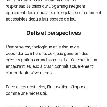
responsables telles qu'Upgaming intègrent
également des dispositifs de régulation directement
accessibles depuis leur espace de jeu.
Défis et perspectives
L’emprise psychologique et le risque de
dépendance inhérents aux jeux génèrent des
préoccupations grandissantes. La réglementation
encadrant les jeux à crash connaît actuellement
d’importantes évolutions.
Face à ces obstacles, l'innovation s'impose
comme une nécessité.