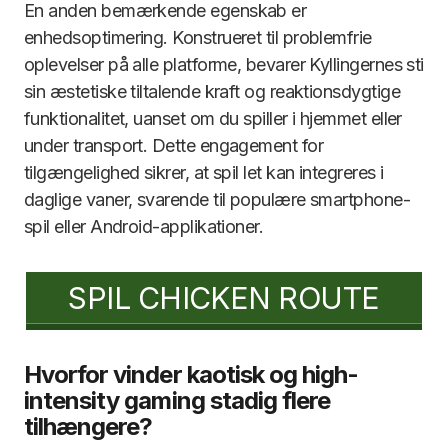
En anden bemærkende egenskab er
enhedsoptimering. Konstrueret til problemfrie
oplevelser på alle platforme, bevarer Kyllingernes sti
sin æstetiske tiltalende kraft og reaktionsdygtige
funktionalitet, uanset om du spiller i hjemmet eller
under transport. Dette engagement for
tilgængelighed sikrer, at spil let kan integreres i
daglige vaner, svarende til populære smartphone-
spil eller Android-applikationer.
SPIL CHICKEN ROUTE
Hvorfor vinder kaotisk og high-
intensity gaming stadig flere
tilhængere?