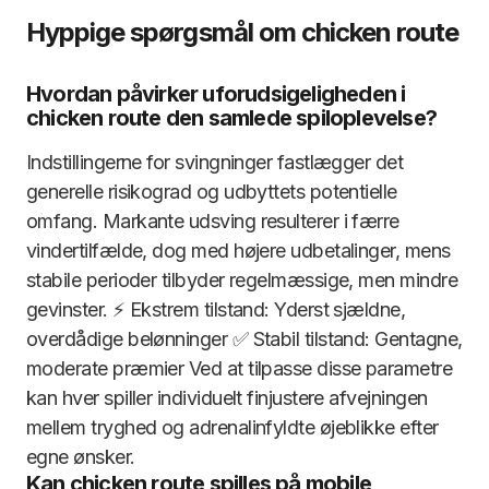
Hyppige spørgsmål om chicken route
Hvordan påvirker uforudsigeligheden i
chicken route den samlede spiloplevelse?
Indstillingerne for svingninger fastlægger det
generelle risikograd og udbyttets potentielle
omfang. Markante udsving resulterer i færre
vindertilfælde, dog med højere udbetalinger, mens
stabile perioder tilbyder regelmæssige, men mindre
gevinster. ⚡ Ekstrem tilstand: Yderst sjældne,
overdådige belønninger ✅ Stabil tilstand: Gentagne,
moderate præmier Ved at tilpasse disse parametre
kan hver spiller individuelt finjustere afvejningen
mellem tryghed og adrenalinfyldte øjeblikke efter
egne ønsker.
Kan chicken route spilles på mobile