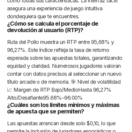
como todas sus características. La interfaz táctil
asegura una experiencia de juego intuitiva
dondequiera que te encuentres.
¿Cómo se calcula el porcentaje de
devolución al usuario (RTP)?
Ruta del Pollo muestra un RTP entre 95,68% y
96,27%. Este índice refleja la tasa de retorno
esperada sobre las apuestas totales, garantizando
equidad y claridad. Numerosos jugadores valoran
contar con datos precisos al seleccionar un nuevo
título arcade o de memoria. 🎯 Nivel de volatilidad
📈 Margen de RTP Bajo/MedioHasta 96,27%
Alto/Desafiante95.68%–96.00%
¿Cuáles son los límites mínimos y máximas
de apuesta que se permiten?
Las apuestas arrancan desde solo $0,10, lo que
permite la inclusión de jugadores esporádicos o