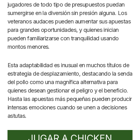
jugadores de todo tipo de presupuestos puedan
sumergirse en la diversión sin presión alguna. Los
veteranos audaces pueden aumentar sus apuestas
para grandes oportunidades, y quienes inician
pueden familiarizarse con tranquilidad usando
montos menores.
Esta adaptabilidad es inusual en muchos títulos de
estrategia de desplazamiento, destacando la senda
del pollo como una magnífica alternativa para
quienes desean gestionar el peligro y el beneficio.
Hasta las apuestas más pequeñas pueden producir
intensas emociones cuando se unen a decisiones
astutas.
JUGAR A CHICKEN