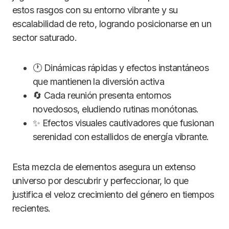
estos rasgos con su entorno vibrante y su
escalabilidad de reto, logrando posicionarse en un
sector saturado.
🕐 Dinámicas rápidas y efectos instantáneos
que mantienen la diversión activa
🔄 Cada reunión presenta entornos
novedosos, eludiendo rutinas monótonas.
✨ Efectos visuales cautivadores que fusionan
serenidad con estallidos de energía vibrante.
Esta mezcla de elementos asegura un extenso
universo por descubrir y perfeccionar, lo que
justifica el veloz crecimiento del género en tiempos
recientes.