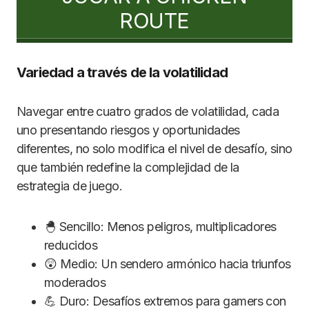
ROUTE
Variedad a través de la volatilidad
Navegar entre cuatro grados de volatilidad, cada
uno presentando riesgos y oportunidades
diferentes, no solo modifica el nivel de desafío, sino
que también redefine la complejidad de la
estrategia de juego.
🐣 Sencillo: Menos peligros, multiplicadores
reducidos
😲 Medio: Un sendero armónico hacia triunfos
moderados
💪 Duro: Desafíos extremos para gamers con