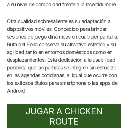
a su nivel de comodidad frente a la incertidumbre.
Otra cualidad sobresaliente es su adaptación a
dispositivos móviles. Concebido para brindar
sesiones de juego dinámicas en cualquier pantalla,
Ruta del Pollo conserva su atractivo estético y su
agilidad tanto en entornos domésticos como en
desplazamientos. Esta dedicación a la usabilidad
posibilita que las partidas se integren sin esfuerzo
en las agendas cotidianas, al igual que ocurre con
los exitosos títulos para smartphone o las apps de
Android.
JUGAR A CHICKEN
ROUTE