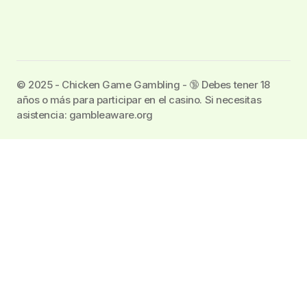
©️ 2025 - Chicken Game Gambling - 🔞 Debes tener 18
años o más para participar en el casino. Si necesitas
asistencia: gambleaware.org