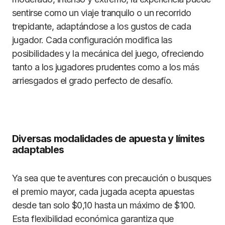
sentirse como un viaje tranquilo o un recorrido
trepidante, adaptándose a los gustos de cada
jugador. Cada configuración modifica las
posibilidades y la mecánica del juego, ofreciendo
tanto a los jugadores prudentes como a los más
arriesgados el grado perfecto de desafío.
Diversas modalidades de apuesta y límites
adaptables
Ya sea que te aventures con precaución o busques
el premio mayor, cada jugada acepta apuestas
desde tan solo $0,10 hasta un máximo de $100.
Esta flexibilidad económica garantiza que