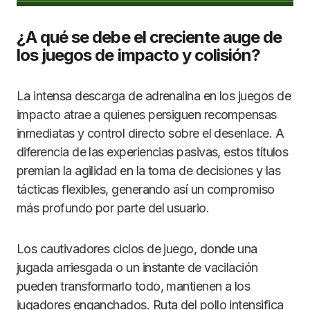
¿A qué se debe el creciente auge de
los juegos de impacto y colisión?
La intensa descarga de adrenalina en los juegos de
impacto atrae a quienes persiguen recompensas
inmediatas y control directo sobre el desenlace. A
diferencia de las experiencias pasivas, estos títulos
premian la agilidad en la toma de decisiones y las
tácticas flexibles, generando así un compromiso
más profundo por parte del usuario.
Los cautivadores ciclos de juego, donde una
jugada arriesgada o un instante de vacilación
pueden transformarlo todo, mantienen a los
jugadores enganchados. Ruta del pollo intensifica