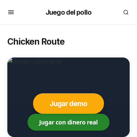
Juego del pollo
Chicken Route
Jugar demo
Jugar con dinero real