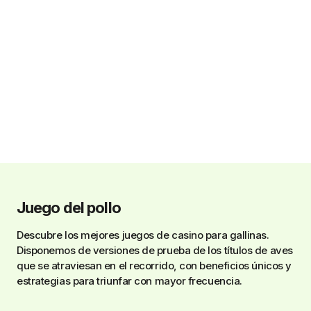
Juego del pollo
Descubre los mejores juegos de casino para gallinas.
Disponemos de versiones de prueba de los títulos de aves
que se atraviesan en el recorrido, con beneficios únicos y
estrategias para triunfar con mayor frecuencia.