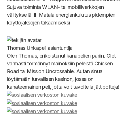
Sujuva toiminta WLAN- tai mobiiliverkkojen
välityksellä 🔋 Matala energiankulutus pidempien
käyttöjaksojen takaamiseksi
Thomas
Uhkapeli asiantuntija
Olen Thomas, erikoistunut kanapelien pariin. Olet
varmasti törmännyt mainoksiin peleistä Chicken
Road tai Mission Uncrossable. Autan sinua
löytämään turvallisen kasinon, jossa on
kanateemainen peli, jotta voit tavoitella jättipotteja!