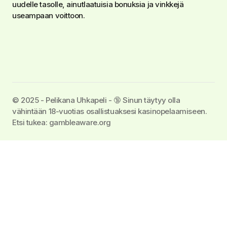
uudelle tasolle, ainutlaatuisia bonuksia ja vinkkejä
useampaan voittoon.
©️ 2025 - Pelikana Uhkapeli - 🔞 Sinun täytyy olla
vähintään 18-vuotias osallistuaksesi kasinopelaamiseen.
Etsi tukea: gambleaware.org