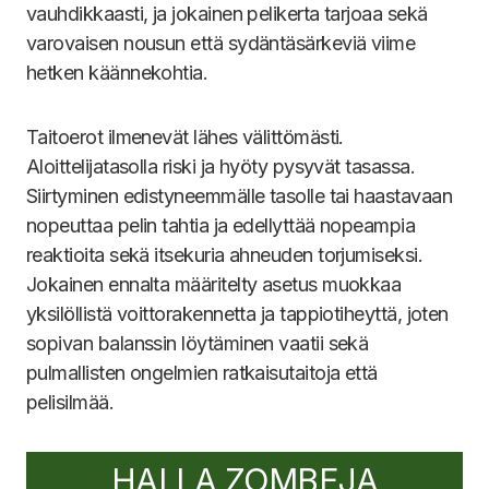
vauhdikkaasti, ja jokainen pelikerta tarjoaa sekä
varovaisen nousun että sydäntäsärkeviä viime
hetken käännekohtia.
Taitoerot ilmenevät lähes välittömästi.
Aloittelijatasolla riski ja hyöty pysyvät tasassa.
Siirtyminen edistyneemmälle tasolle tai haastavaan
nopeuttaa pelin tahtia ja edellyttää nopeampia
reaktioita sekä itsekuria ahneuden torjumiseksi.
Jokainen ennalta määritelty asetus muokkaa
yksilöllistä voittorakennetta ja tappiotiheyttä, joten
sopivan balanssin löytäminen vaatii sekä
pulmallisten ongelmien ratkaisutaitoja että
pelisilmää.
HALLA ZOMBEJA