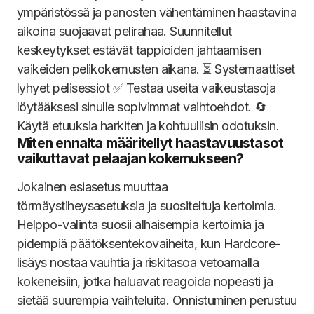
ympäristössä ja panosten vähentäminen haastavina
aikoina suojaavat pelirahaa. Suunnitellut
keskeytykset estävät tappioiden jahtaamisen
vaikeiden pelikokemusten aikana. ⏳ Systemaattiset
lyhyet pelisessiot ✅ Testaa useita vaikeustasoja
löytääksesi sinulle sopivimmat vaihtoehdot. 🔄
Käytä etuuksia harkiten ja kohtuullisin odotuksin.
Miten ennalta määritellyt haastavuustasot
vaikuttavat pelaajan kokemukseen?
Jokainen esiasetus muuttaa
törmäystiheysasetuksia ja suositeltuja kertoimia.
Helppo-valinta suosii alhaisempia kertoimia ja
pidempiä päätöksentekovaiheita, kun Hardcore-
lisäys nostaa vauhtia ja riskitasoa vetoamalla
kokeneisiin, jotka haluavat reagoida nopeasti ja
sietää suurempia vaihteluita. Onnistuminen perustuu