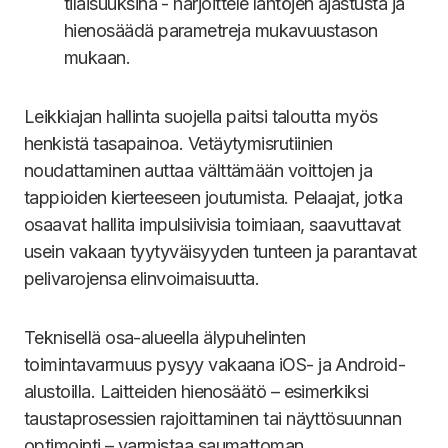
tilaisuuksina - harjoittele lähtöjen ajastusta ja
hienosäädä parametreja mukavuustason
mukaan.
Leikkiajan hallinta suojella paitsi taloutta myös
henkistä tasapainoa. Vetäytymisrutiinien
noudattaminen auttaa välttämään voittojen ja
tappioiden kierteeseen joutumista. Pelaajat, jotka
osaavat hallita impulsiivisia toimiaan, saavuttavat
usein vakaan tyytyväisyyden tunteen ja parantavat
pelivarojensa elinvoimaisuutta.
Teknisellä osa-alueella älypuhelinten
toimintavarmuus pysyy vakaana iOS- ja Android-
alustoilla. Laitteiden hienosäätö – esimerkiksi
taustaprosessien rajoittaminen tai näyttösuunnan
optimointi – varmistaa saumattoman