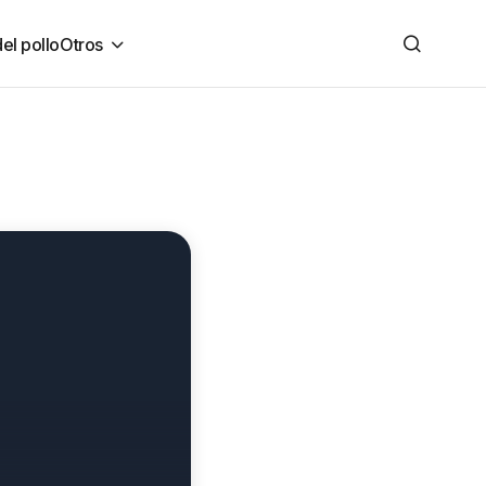
el pollo
Otros