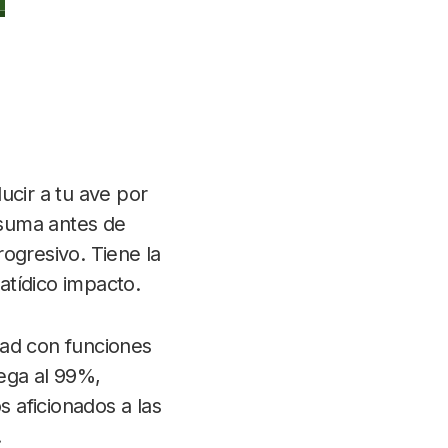
ucir a tu ave por
a suma antes de
rogresivo. Tiene la
fatídico impacto.
edad con funciones
ega al 99%,
s aficionados a las
.