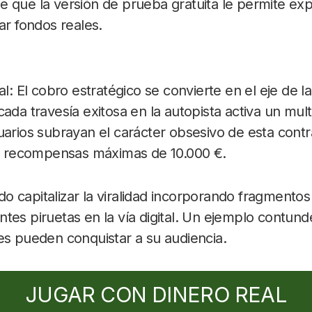
 que la versión de prueba gratuita le permite exp
ar fondos reales.
al: El cobro estratégico se convierte en el eje de l
ada travesía exitosa en la autopista activa un mult
uarios subrayan el carácter obsesivo de esta contra
las recompensas máximas de 10.000 €.
 capitalizar la viralidad incorporando fragmentos
tes piruetas en la vía digital. Un ejemplo contund
es pueden conquistar a su audiencia.
JUGAR CON DINERO REAL