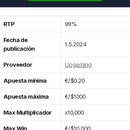
RTP
99%
Fecha de
1.5.2024
publicación
Proveedor
Upgaming
Apuesta mínima
€/$0.20
Apuesta máxima
€/$1000
Max Multiplicador
x10,000
Max Win
€/$10 000