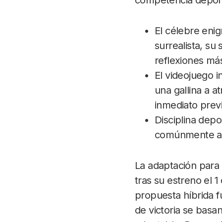
competencia deport
El célebre en
surrealista, su
reflexiones má
El videojuego i
una gallina a a
inmediato prev
Disciplina depo
comúnmente ab
La adaptación para
tras su estreno el
propuesta híbrida f
de victoria se basa