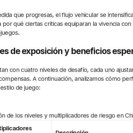
da que progresas, el flujo vehicular se intensifica
a por qué ciertas críticas equiparan la vivencia con
ojuegos.
es de exposición y beneficios esp
an con cuatro niveles de desafío, cada uno ajusta
ecompensas. A continuación, analizamos cómo perf
estilo de juego:
 de los niveles y multiplicadores de riesgo en C
tiplicadores
Descripción