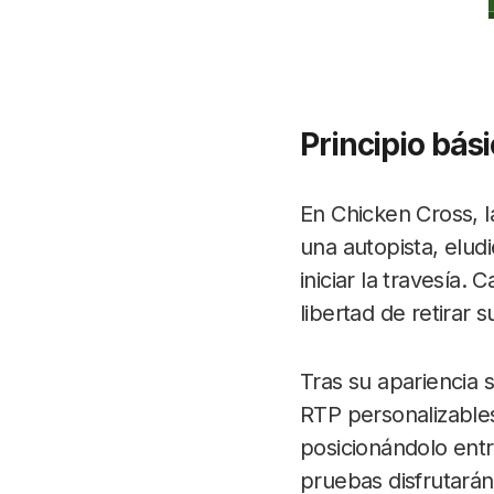
Principio bás
En Chicken Cross, l
una autopista, elud
iniciar la travesía.
libertad de retirar 
Tras su apariencia s
RTP personalizables
posicionándolo entre
pruebas disfrutarán