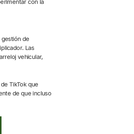
erimentar con la
a gestión de
iplicador. Las
rreloj vehicular,
 de TikTok que
ente de que incluso