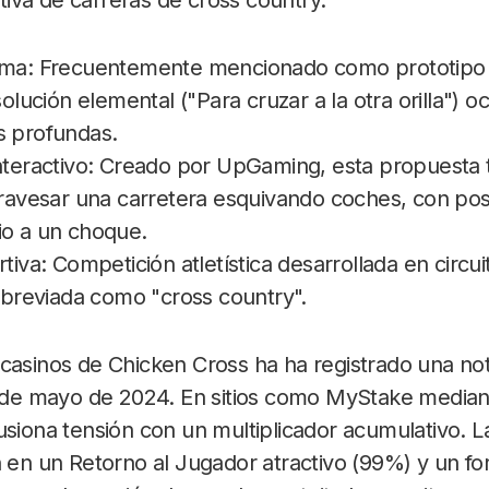
iva de carreras de cross country.
igma: Frecuentemente mencionado como prototipo
 solución elemental ("Para cruzar a la otra orilla") 
s profundas.
nteractivo: Creado por UpGaming, esta propuesta t
travesar una carretera esquivando coches, con posi
io a un choque.
rtiva: Competición atletística desarrollada en circui
reviada como "cross country".
 casinos de Chicken Cross ha ha registrado una no
 1 de mayo de 2024. En sitios como MyStake media
usiona tensión con un multiplicador acumulativo. 
n en un Retorno al Jugador atractivo (99%) y un f