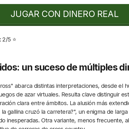
JUGAR CON DINERO REAL
: 2/5 ⭐
ridos: un suceso de múltiples 
ross" abarca distintas interpretaciones, desde el 
uegos de azar virtuales. Resulta clave distinguir e
ción clara entre ámbitos. La alusión más extendi
é la gallina cruzó la carretera?", un enigma de larga
o inesperadas. Otra variante, menos frecuente, a