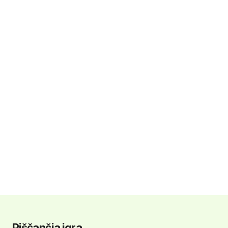
Piščančja igra