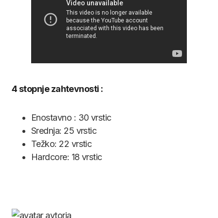
4 stopnje zahtevnosti :
Enostavno : 30 vrstic
Srednja: 25 vrstic
Težko: 22 vrstic
Hardcore: 18 vrstic