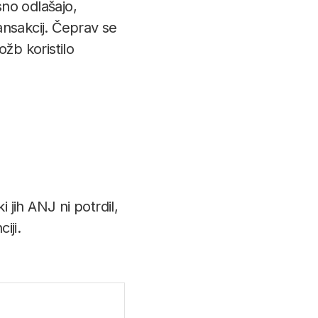
sno odlašajo,
ansakcij. Čeprav se
ožb koristilo
 jih ANJ ni potrdil,
iji.