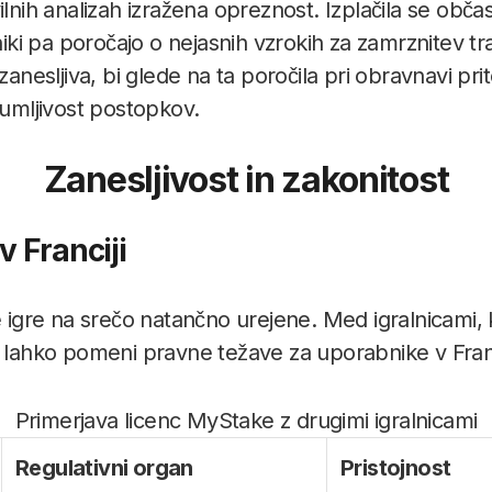
ilnih analizah izražena opreznost. Izplačila se obča
i pa poročajo o nejasnih vzrokih za zamrznitev tr
zanesljiva, bi glede na ta poročila pri obravnavi prit
zumljivost postopkov.
Zanesljivost in zakonitost
v Franciji
e igre na srečo natančno urejene. Med igralnicami, ki
r lahko pomeni pravne težave za uporabnike v Franc
Primerjava licenc MyStake z drugimi igralnicami
Regulativni organ
Pristojnost