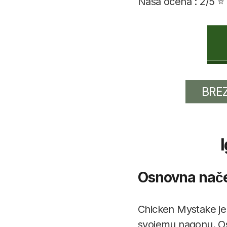
Naša ocena : 2/5 ⭐
BRE
Osnovna nače
Chicken Mystake je 
svojemu nagonu. Osn