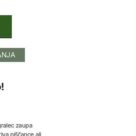
ANJA
!
gralec zaupa
va piščance ali