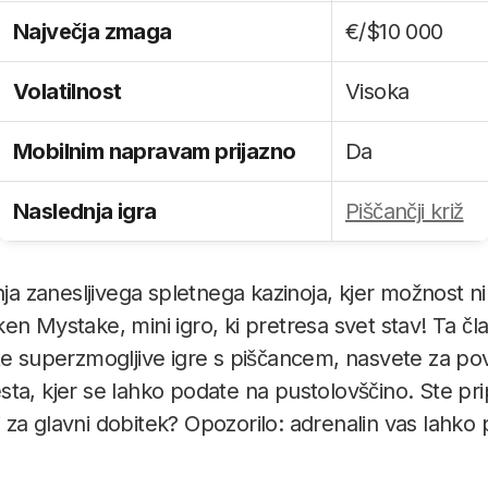
Največja zmaga
€/$10 000
Volatilnost
Visoka
Mobilnim napravam prijazno
Da
Naslednja igra
Piščančji križ
anja zanesljivega spletnega kazinoja, kjer možnost 
en Mystake, mini igro, ki pretresa svet stav! Ta čl
te superzmogljive igre s piščancem, nasvete za po
a, kjer se lahko podate na pustolovščino. Ste prip
ti za glavni dobitek? Opozorilo: adrenalin vas lahko 