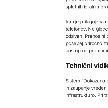
spletnih igralnih pro
Igra je prilagojena
telefonov. Ne glede 
odziven. Prenos ni p
posebej priročno za
dostop ne premami
Tehnični vidik
Sistem "Dokazano p
in zaupanje vreden 
infrastrukturo. Pri t