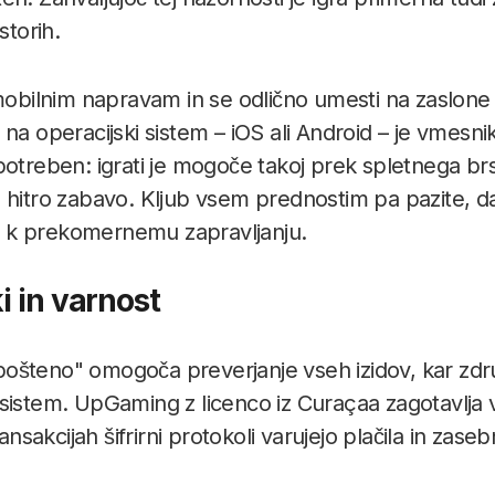
storih.
 mobilnim napravam in se odlično umesti na zaslon
na operacijski sistem – iOS ali Android – je vmesnik 
otreben: igrati je mogoče takoj prek spletnega brsk
 hitro zabavo. Kljub vsem prednostim pa pazite, 
 k prekomernemu zapravljanju.
i in varnost
ošteno" omogoča preverjanje vseh izidov, kar zdr
sistem. UpGaming z licenco iz Curaçaa zagotavlja 
ransakcijah šifrirni protokoli varujejo plačila in zas