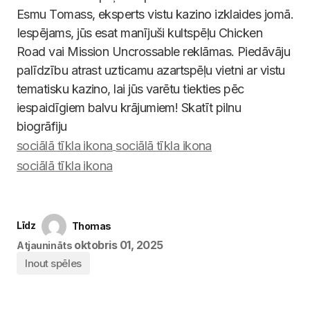
Esmu Tomass, eksperts vistu kazino izklaides jomā.
Iespējams, jūs esat manījuši kultspēļu Chicken
Road vai Mission Uncrossable reklāmas. Piedāvāju
palīdzību atrast uzticamu azartspēļu vietni ar vistu
tematisku kazino, lai jūs varētu tiekties pēc
iespaidīgiem balvu krājumiem! Skatīt pilnu
biogrāfiju
Līdz
Thomas
oktobris 01, 2025
Atjaunināts
Inout spēles