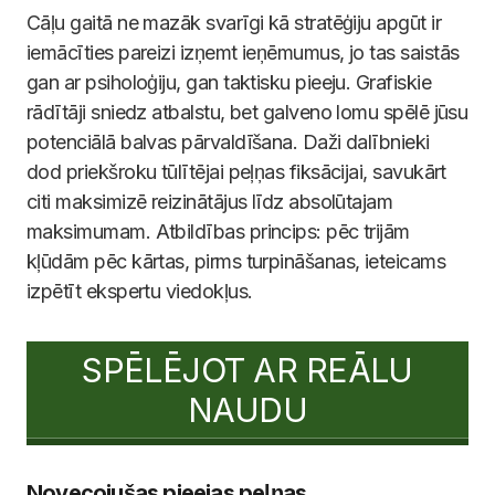
Cāļu gaitā ne mazāk svarīgi kā stratēģiju apgūt ir
iemācīties pareizi izņemt ieņēmumus, jo tas saistās
gan ar psiholoģiju, gan taktisku pieeju. Grafiskie
rādītāji sniedz atbalstu, bet galveno lomu spēlē jūsu
potenciālā balvas pārvaldīšana. Daži dalībnieki
dod priekšroku tūlītējai peļņas fiksācijai, savukārt
citi maksimizē reizinātājus līdz absolūtajam
maksimumam. Atbildības princips: pēc trijām
kļūdām pēc kārtas, pirms turpināšanas, ieteicams
izpētīt ekspertu viedokļus.
SPĒLĒJOT AR REĀLU
NAUDU
Novecojušas pieejas peļņas