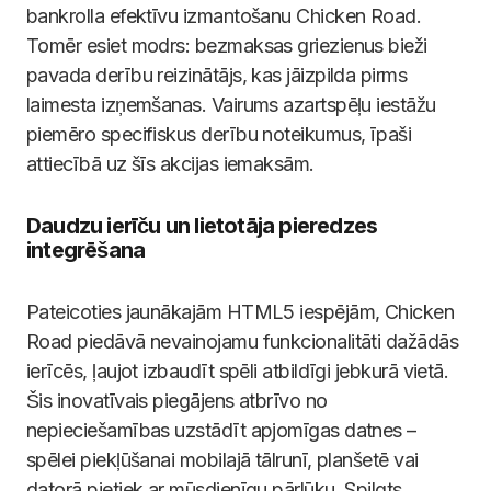
bankrolla efektīvu izmantošanu Chicken Road.
Tomēr esiet modrs: bezmaksas griezienus bieži
pavada derību reizinātājs, kas jāizpilda pirms
laimesta izņemšanas. Vairums azartspēļu iestāžu
piemēro specifiskus derību noteikumus, īpaši
attiecībā uz šīs akcijas iemaksām.
Daudzu ierīču un lietotāja pieredzes
integrēšana
Pateicoties jaunākajām HTML5 iespējām, Chicken
Road piedāvā nevainojamu funkcionalitāti dažādās
ierīcēs, ļaujot izbaudīt spēli atbildīgi jebkurā vietā.
Šis inovatīvais piegājens atbrīvo no
nepieciešamības uzstādīt apjomīgas datnes –
spēlei piekļūšanai mobilajā tālrunī, planšetē vai
datorā pietiek ar mūsdienīgu pārlūku. Spilgts