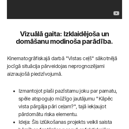
Vizuālā gaita: Izklaidējoša un
domāšanu modinoša parādība.
Kinematogrāfiskajā darbā "Vistas ceļš" sākotnējā
jocīgā situācija pārveidojas neprognozējami
aizraujošā piedzīvojumā.
Izmantojot plaši pazīstamu joku par pamatu,
spēle atspoguļo mūžīgo jautājumu "Kāpēc
vista pārgāja pāri ceļam?", tajā iekļaujot
pārdomātu riska elementu.
Ideja: Šis izlūkošanas projekts veikli saista