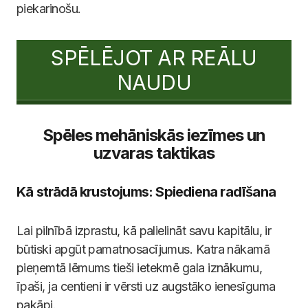
piekarinošu.
SPĒLĒJOT AR REĀLU
NAUDU
Spēles mehāniskās iezīmes un
uzvaras taktikas
Kā strādā krustojums: Spiediena radīšana
Lai pilnībā izprastu, kā palielināt savu kapitālu, ir
būtiski apgūt pamatnosacījumus. Katra nākamā
pieņemtā lēmums tieši ietekmē gala iznākumu,
īpaši, ja centieni ir vērsti uz augstāko ienesīguma
pakāpi.