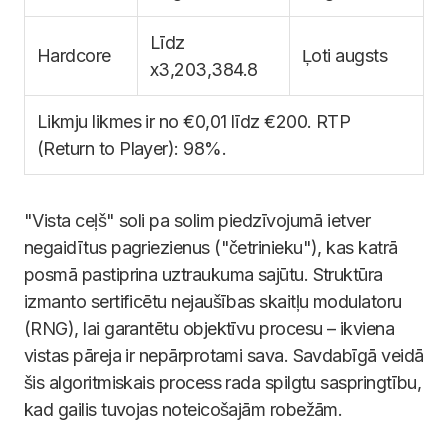
Līdz
Hardcore
Ļoti augsts
x3,203,384.8
Likmju likmes ir no €0,01 līdz €200. RTP
(Return to Player): 98%.
"Vista ceļš" soli pa solim piedzīvojumā ietver
negaidītus pagriezienus ("četrinieku"), kas katrā
posmā pastiprina uztraukuma sajūtu. Struktūra
izmanto sertificētu nejaušības skaitļu modulatoru
(RNG), lai garantētu objektīvu procesu – ikviena
vistas pāreja ir nepārprotami sava. Savdabīgā veidā
šis algoritmiskais process rada spilgtu saspringtību,
kad gailis tuvojas noteicošajām robežām.