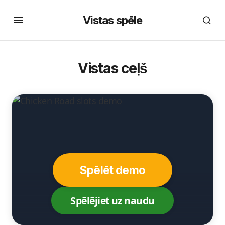
Vistas spēle
Vistas ceļš
Spēlēt demo
Spēlējiet uz naudu