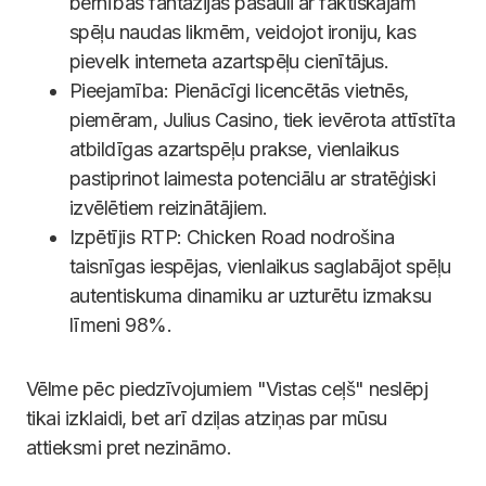
bērnības fantāzijas pasauli ar faktiskajām
spēļu naudas likmēm, veidojot ironiju, kas
pievelk interneta azartspēļu cienītājus.
Pieejamība: Pienācīgi licencētās vietnēs,
piemēram, Julius Casino, tiek ievērota attīstīta
atbildīgas azartspēļu prakse, vienlaikus
pastiprinot laimesta potenciālu ar stratēģiski
izvēlētiem reizinātājiem.
Izpētījis RTP: Chicken Road nodrošina
taisnīgas iespējas, vienlaikus saglabājot spēļu
autentiskuma dinamiku ar uzturētu izmaksu
līmeni 98%.
Vēlme pēc piedzīvojumiem "Vistas ceļš" neslēpj
tikai izklaidi, bet arī dziļas atziņas par mūsu
attieksmi pret nezināmo.