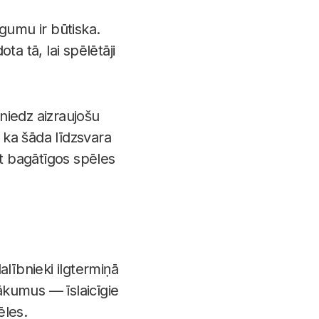
gumu ir būtiska.
a tā, lai spēlētāji
niedz aizraujošu
 ka šāda līdzsvara
ot bagātīgos spēles
lībnieki ilgtermiņā
nākumus — īslaicīgie
ēles.