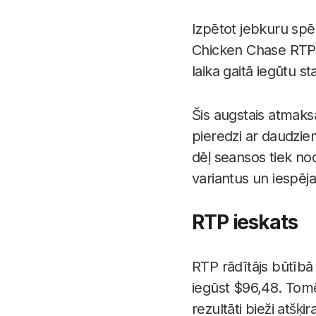
Izpētot jebkuru spē
Chicken Chase RTP ir
laika gaitā iegūtu 
Šis augstais atmaks
pieredzi ar daudziem
dēļ seansos tiek no
variantus un iespēj
RTP ieskats
RTP rādītājs būtībā 
iegūst $96,48. Tomēr
rezultāti bieži atšķir