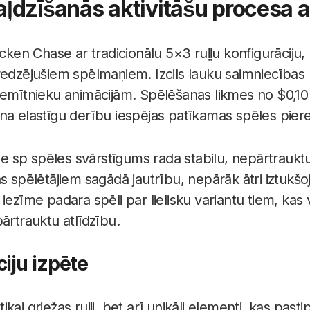
aļdzīšanās aktivitāšu procesa 
icken Chase ar tradicionālu 5×3 ruļļu konfigurāciju, 
redzējušiem spēlmaņiem. Izcils lauku saimniecības
iemītnieku animācijām. Spēlēšanas likmes no $0,10 
na elastīgu derību iespējas patīkamas spēles piere
sp spēles svārstīgums rada stabilu, nepārtrauktu
s spēlētājiem sagādā jautrību, nepārāk ātri iztukšo
iezīme padara spēli par lielisku variantu tiem, kas
ārtrauktu atlīdzību.
iju izpēte
ai griežas ruļļi, bet arī unikāli elementi, kas pasti