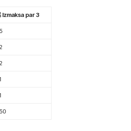
 Izmaksa par 3
5
2
2
1
1
50