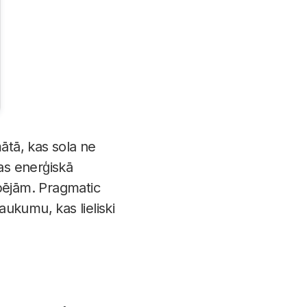
ātā, kas sola ne
šas enerģiskā
spējām. Pragmatic
ukumu, kas lieliski