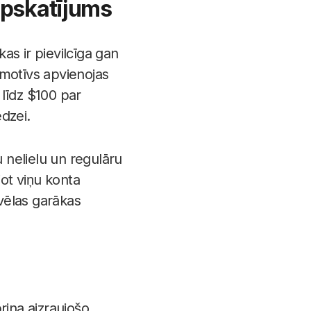
apskatījums
kas ir pievilcīga gan
 motīvs apvienojas
līdz $100 par
dzei.
 nelielu un regulāru
jot viņu konta
 vēlas garākas
prina aizraujošo