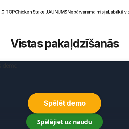
2.0 TOP
Chicken Stake JAUNUMS
Nepārvarama misija
Labākā vi
Vistas pakaļdzīšanās
Spēlēt demo
Spēlējiet uz naudu