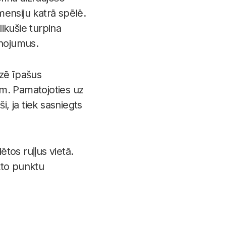
mensiju katrā spēlē.
likušie turpina
enojumus.
izē īpašus
iem. Pamatojoties uz
ši, ja tiek sasniegts
ētos ruļļus vietā.
ākto punktu