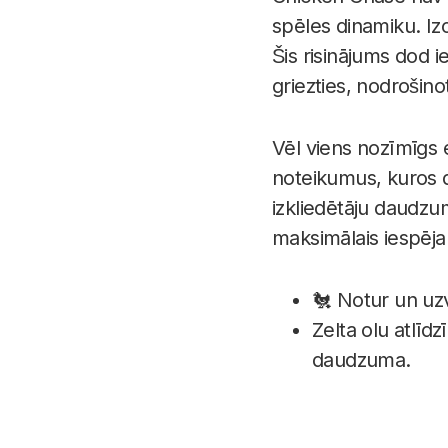
spēles dinamiku. Izc
Šis risinājums dod i
griezties, nodrošin
Vēl viens nozīmīgs e
noteikumus, kuros da
izkliedētāju daudzumu
maksimālais iespēja
🐔 Notur un uzva
Zelta olu atlīd
daudzuma.