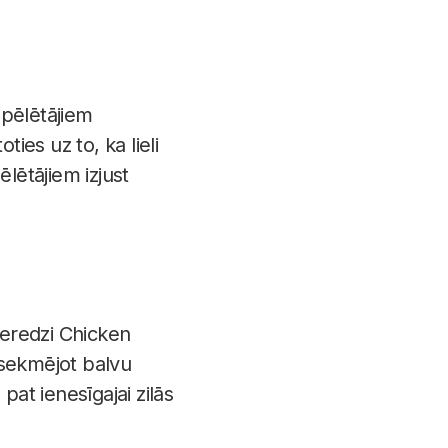
spēlētājiem
ies uz to, ka lieli
lētājiem izjust
ieredzi Chicken
 sekmējot balvu
pat ienesīgajai zilās