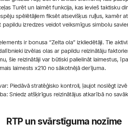
eļas Turēt un laimēt funkcija, kas ievieš taktisku di
espēju spēlētājiem fiksēt atsevišķus ruļļus, kamēr at
ot papildu izredzes veidot veiksmīgus simbolu savi
lements ir bonusa “Zelta ola” izkliedētāji. Tie aktiv
lībnieki izvēlas olas ar papildu reizinātāju faktor
, šie reizinātāji var būtiski palielināt laimestus, īpa
mais laimests x210 no sākotnējā derījuma.
r: Piedāvā stratēģisko kontroli, ļaujot noslēgt izvēl
zība: Sniedz atšķirīgus reizinātājus atkarībā no sav
RTP un svārstīguma nozīme