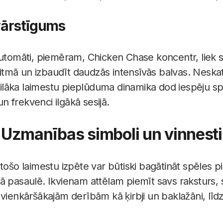
vārstīgums
automāti, piemēram, Chicken Chase koncentr, liek 
 ritmā un izbaudīt daudzās intensīvās balvas. Neskatot
abilāka laimestu pieplūduma dinamika dod iespēju spē
 frekvenci ilgākā sesijā.
Uzmanības simboli un vinnesti
tošo laimestu izpēte var būtiski bagātināt spēles p
ā pasaulē. Ikvienam attēlam piemīt savs raksturs,
vienkāršākajām derībām kā ķirbji un baklažāni, līdz 