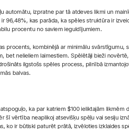
ļu automātu, izpratne par tā atdeves likmi un mainī
 96,48%, kas parāda, ka spēles struktūra ir izveidot
stabilu procentu no saviem ieguldījumiem.
as procents, kombinējā ar minimālu svārstīgumu, s
, bet nelieliem laimestiem. Spēlētāji bieži novērtē,
drošināts ilgstošs spēles process, pilnībā izmantoj
amās balvas.
atspoguļo, ka par katriem $100 ieliktajām likmēm da
 šī vērtība neaplikoj atsevišķu spēļu vai sesiju iz
as, ko ir būtiski paturēt prātā, izvēloties izklaides sp