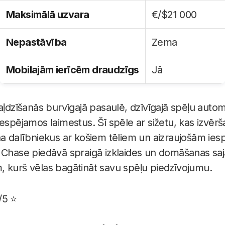
Maksimālā uzvara
€/$21 000
Nepastāvība
Zema
Mobilajām ierīcēm draudzīgs
Jā
aļdzīšanās burvīgajā pasaulē, dzīvīgajā spēļu autom
rī iespējamos laimestus. Šī spēle ar sižetu, kas izvēr
na dalībniekus ar košiem tēliem un aizraujošām ie
 Chase piedāvā spraigā izklaides un domāšanas saja
 kurš vēlas bagātināt savu spēļu piedzīvojumu.
/5 ⭐