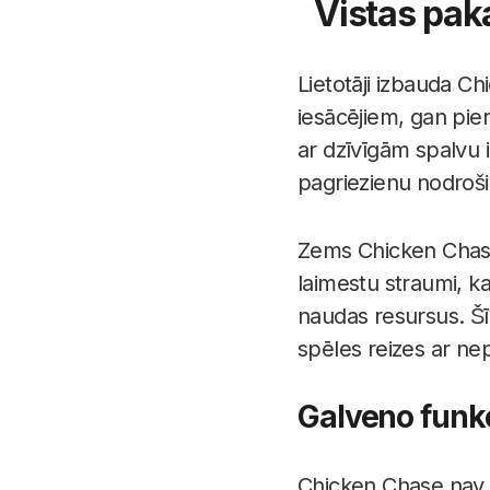
Vistas pak
Lietotāji izbauda Ch
iesācējiem, gan pie
ar dzīvīgām spalvu 
pagriezienu nodroši
Zems Chicken Chase 
laimestu straumi, ka
naudas resursus. Šī 
spēles reizes ar nep
Galveno funkc
Chicken Chase nav tik