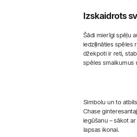
Izskaidrots s
Šādi mierīgi spēļu 
iedziļināties spēles
džekpoti ir reti, st
spēles smalkumus un
Simbolu un to atbils
Chase ginteresantaj
iegūšanu – sākot ar 
lapsas ikonai.