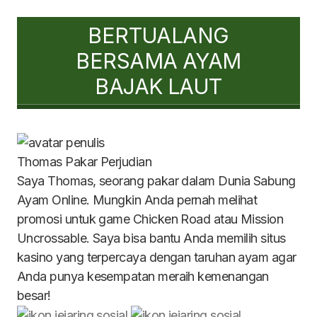
BERTUALANG
BERSAMA AYAM
BAJAK LAUT
Thomas
Pakar Perjudian
Saya Thomas, seorang pakar dalam Dunia Sabung
Ayam Online. Mungkin Anda pernah melihat
promosi untuk game Chicken Road atau Mission
Uncrossable. Saya bisa bantu Anda memilih situs
kasino yang terpercaya dengan taruhan ayam agar
Anda punya kesempatan meraih kemenangan
besar!