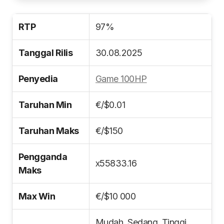
RTP
97%
Tanggal Rilis
30.08.2025
Penyedia
Game 100HP
Taruhan Min
€/$0.01
Taruhan Maks
€/$150
Pengganda
х55833.16
Maks
Max Win
€/$10 000
Mudah, Sedang, Tinggi,