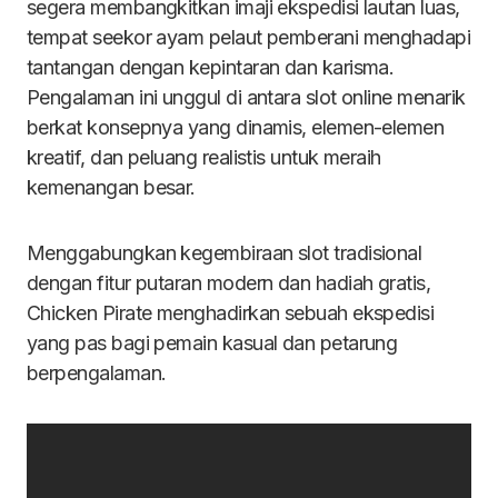
segera membangkitkan imaji ekspedisi lautan luas,
tempat seekor ayam pelaut pemberani menghadapi
tantangan dengan kepintaran dan karisma.
Pengalaman ini unggul di antara slot online menarik
berkat konsepnya yang dinamis, elemen-elemen
kreatif, dan peluang realistis untuk meraih
kemenangan besar.
Menggabungkan kegembiraan slot tradisional
dengan fitur putaran modern dan hadiah gratis,
Chicken Pirate menghadirkan sebuah ekspedisi
yang pas bagi pemain kasual dan petarung
berpengalaman.