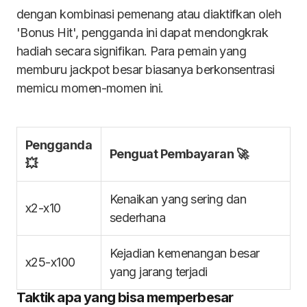
dengan kombinasi pemenang atau diaktifkan oleh
'Bonus Hit', pengganda ini dapat mendongkrak
hadiah secara signifikan. Para pemain yang
memburu jackpot besar biasanya berkonsentrasi
memicu momen-momen ini.
Pengganda
Penguat Pembayaran 🚀
💥
Kenaikan yang sering dan
x2-x10
sederhana
Kejadian kemenangan besar
x25-x100
yang jarang terjadi
Taktik apa yang bisa memperbesar