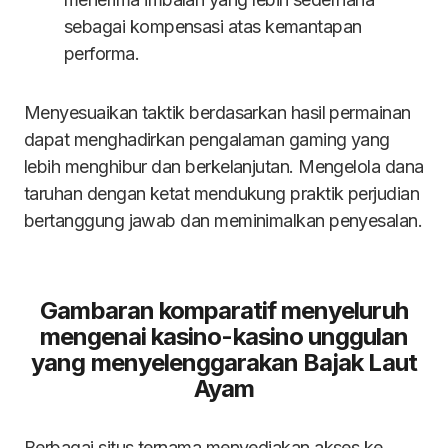
sebagai kompensasi atas kemantapan
performa.
Menyesuaikan taktik berdasarkan hasil permainan
dapat menghadirkan pengalaman gaming yang
lebih menghibur dan berkelanjutan. Mengelola dana
taruhan dengan ketat mendukung praktik perjudian
bertanggung jawab dan meminimalkan penyesalan.
Gambaran komparatif menyeluruh
mengenai kasino-kasino unggulan
yang menyelenggarakan Bajak Laut
Ayam
Berbagai situs ternama menyediakan akses ke