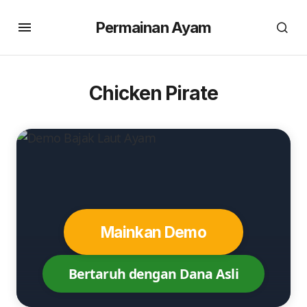
Permainan Ayam
Chicken Pirate
Mainkan Demo
Bertaruh dengan Dana Asli