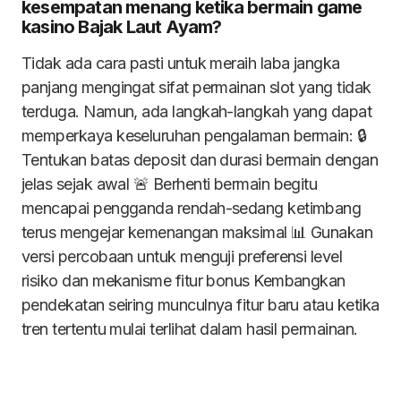
kesempatan menang ketika bermain game
kasino Bajak Laut Ayam?
Tidak ada cara pasti untuk meraih laba jangka
panjang mengingat sifat permainan slot yang tidak
terduga. Namun, ada langkah-langkah yang dapat
memperkaya keseluruhan pengalaman bermain: 🔒
Tentukan batas deposit dan durasi bermain dengan
jelas sejak awal 🚨 Berhenti bermain begitu
mencapai pengganda rendah-sedang ketimbang
terus mengejar kemenangan maksimal 📊 Gunakan
versi percobaan untuk menguji preferensi level
risiko dan mekanisme fitur bonus Kembangkan
pendekatan seiring munculnya fitur baru atau ketika
tren tertentu mulai terlihat dalam hasil permainan.