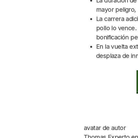
La duración de 
mayor peligro,
La carrera adic
pollo lo vence.
bonificación p
En la vuelta ex
desplaza de inm
Thomas
Experto en