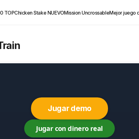
.0 TOP
Chicken Stake NUEVO
Mission Uncrossable
Mejor juego d
Train
Jugar demo
Jugar con dinero real