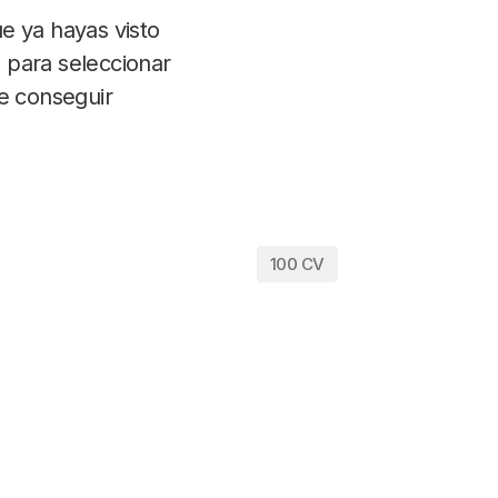
e ya hayas visto
 para seleccionar
de conseguir
100 CV