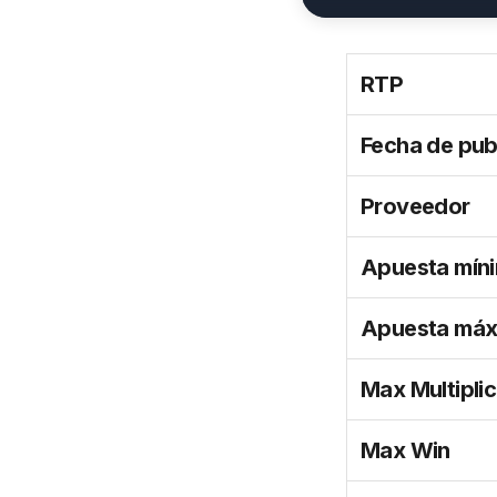
RTP
Fecha de pub
Proveedor
Apuesta mín
Apuesta máx
Max Multipli
Max Win