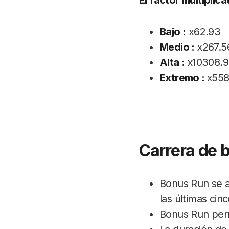
El factor multipli
Bajo :
x62.93
Medio :
х267.5
Alta :
х10308.9
Extremo :
х558
Carrera de 
Bonus Run se a
las últimas cin
Bonus Run permi