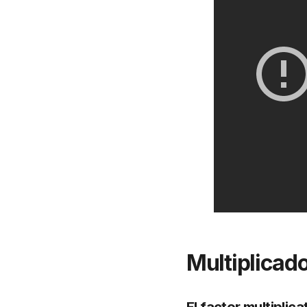
Multiplicad