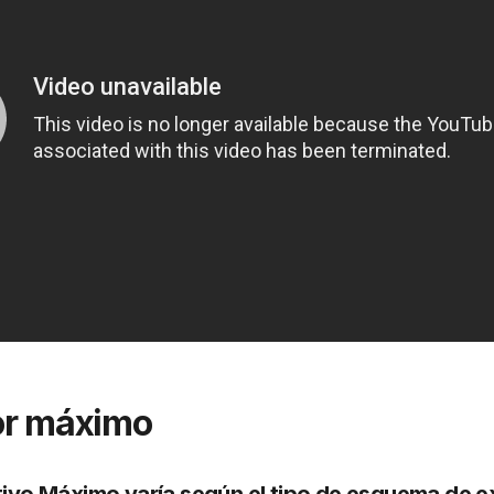
or máximo