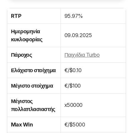
RTP
95.97%
Ημερομηνία
09.09.2025
κυκλοφορίας
Πάροχος
Παιχνίδια Turbo
Ελάχιστο στοίχημα
€/$0.10
Μέγιστο στοίχημα
€/$100
Μέγιστος
x50000
πολλαπλασιαστής
Max Win
€/$5000