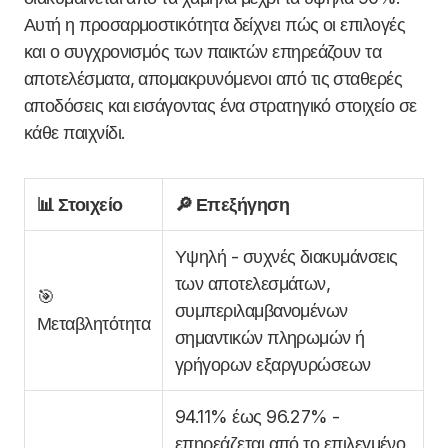
Αυτή η προσαρμοστικότητα δείχνει πώς οι επιλογές
και ο συγχρονισμός των παικτών επηρεάζουν τα
αποτελέσματα, απομακρυνόμενοι από τις σταθερές
αποδόσεις και εισάγοντας ένα στρατηγικό στοιχείο σε
κάθε παιχνίδι.
📊 Στοιχείο
🔎 Επεξήγηση
Υψηλή - συχνές διακυμάνσεις
των αποτελεσμάτων,
🎯
συμπεριλαμβανομένων
Μεταβλητότητα
σημαντικών πληρωμών ή
γρήγορων εξαργυρώσεων
94.11% έως 96.27% -
επηρεάζεται από το επιλεγμένο