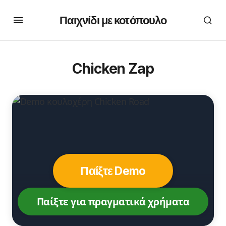
Παιχνίδι με κοτόπουλο
Chicken Zap
Παίξτε Demo
Παίξτε για πραγματικά χρήματα