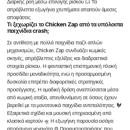
Διαρκής ροή μέσω επιλογής ρίσκου 💥 Τα
απρόβλεπτα εξωγήινα χτυπήματα απαιτούν άμεσες
αποφάσεις
Τι ξεχωρίζει το Chicken Zap από τα υπόλοιπα
παιχνίδια crash;
Σε αντίθεση με πολλά παιχνίδια παζλ απλών
μηχανισμών, Chicken Zap συνδυάζει κωμικές
σκηνές, απρόβλεπτες εξελίξεις και διαδραστικά
στοιχεία ρίσκου. Η φανταστική επιστημονική πλοκή
προσδίδει μοναδικότητα, ενώ η προσαρμοσμένη
δυσκολία επιτρέπει διαφορετικές στρατηγικές
προσέγγισης. Η ομαδική δράση αναπτύσσεται μέσα
από κωμική αταξία, απευθυνόμενη σε όσους έχουν
βαρεθεί με τα μονοτονικά παιχνίδια αντιπαλότητας. 🐓
Εξαιρετικά σχέδια και μουσική επηρεασμένη από
κλασικά καρτούν 🛸 Η εξωγήινη παρουσία εισάγει
απρόσμενα γεγονότα ⚙️ Παραμετροποιήσεις που