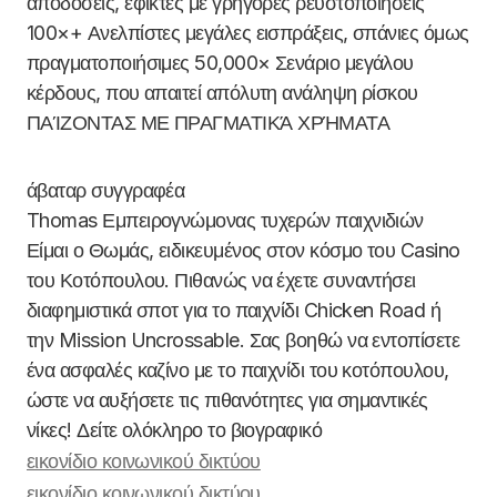
αποδόσεις, εφικτές με γρήγορες ρευστοποιήσεις
100×+ Ανελπίστες μεγάλες εισπράξεις, σπάνιες όμως
πραγματοποιήσιμες 50,000× Σενάριο μεγάλου
κέρδους, που απαιτεί απόλυτη ανάληψη ρίσκου
ΠΑΊΖΟΝΤΑΣ ΜΕ ΠΡΑΓΜΑΤΙΚΆ ΧΡΉΜΑΤΑ
Thomas
Εμπειρογνώμονας τυχερών παιχνιδιών
Είμαι ο Θωμάς, ειδικευμένος στον κόσμο του Casino
του Κοτόπουλου. Πιθανώς να έχετε συναντήσει
διαφημιστικά σποτ για το παιχνίδι Chicken Road ή
την Mission Uncrossable. Σας βοηθώ να εντοπίσετε
ένα ασφαλές καζίνο με το παιχνίδι του κοτόπουλου,
ώστε να αυξήσετε τις πιθανότητες για σημαντικές
νίκες! Δείτε ολόκληρο το βιογραφικό