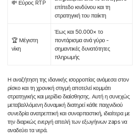
💸 Εύρος RTP
επίπεδο κινδύνου και τη
στρατηγική του παίκτη
Έως και 50.000× το
🏆 Μέγιστη
ποντάρισμα ανά γύρο -
νίκη
σημαντικές δυνατότητες
πληρωμής
Η αναζήτηση της ιδανικής ισορροπίας ανάμεσα στον
ρίσκο και τη χρονική στιγμή αποτελεί κομμάτι
στρατηγικής και μερίδιο διαίσθησης. Αυτή η συνεχώς
μεταβαλλόμενη δυναμική διατηρεί κάθε παιχνιδιού
συνεδρία ανατρεπτική και συναρπαστική, ιδιαίτερα με
την διαρκώς ενεργή απειλή των εξωγήινων zaps να
αναδεύει τα νερά.