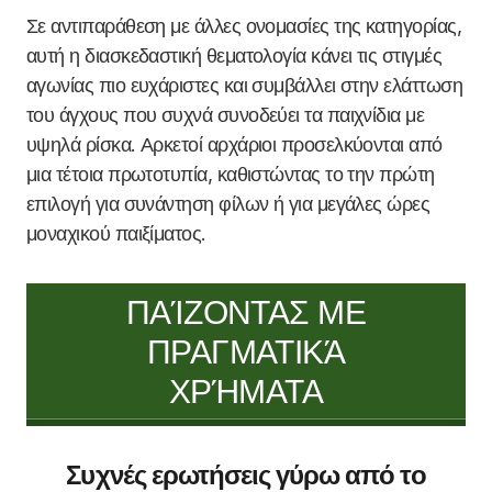
Σε αντιπαράθεση με άλλες ονομασίες της κατηγορίας,
αυτή η διασκεδαστική θεματολογία κάνει τις στιγμές
αγωνίας πιο ευχάριστες και συμβάλλει στην ελάττωση
του άγχους που συχνά συνοδεύει τα παιχνίδια με
υψηλά ρίσκα. Αρκετοί αρχάριοι προσελκύονται από
μια τέτοια πρωτοτυπία, καθιστώντας το την πρώτη
επιλογή για συνάντηση φίλων ή για μεγάλες ώρες
μοναχικού παιξίματος.
ΠΑΊΖΟΝΤΑΣ ΜΕ
ΠΡΑΓΜΑΤΙΚΆ
ΧΡΉΜΑΤΑ
Συχνές ερωτήσεις γύρω από το