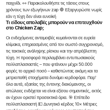
παιχνίδι. 👀 Παρακολουθήστε τις τάσεις στους
χρόνους των εξωγήινων zap 🛑 Εξαργυρώστε νωρίς
εάν η τύχη δεν είναι ευνοϊκή
Τι είδους απολαβές μπορούν να επιτευχθούν
στο Chicken Zap;
Οι ενδεχόμενες ανταμοιβές κυμαίνονται σε ευρεία
κλίμακα, επηρεασμένες από τον σωστό συγχρονισμό,
τις τακτικές ανάληψης ρίσκου και την απρόβλεπτη
τύχη. Η προσφορά περιλαμβάνει εντυπωσιακούς
πολλαπλασιαστές – που φτάνουν μέχρι 50.000
φορές το αρχικό ποσό – καθιστώντας ακόμη και τα
μετριοπαθή στοιχήματα δυνάμει κερδοφόρα. Παρ'
όλα αυτά, εξαιτίας της έντονης διακύμανσης, οι
απώλειες ενδέχεται να είναι εξίσου σημαντικές, εκτός
αν έχουν οριστεί προσεκτικά όρια. 🎯 Επίπεδο
πολλαπλασιαστή 💵 Δυνητικό κέρδος 10× Μέτριες