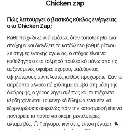
Chicken zap
Πώς λειτουργεί ο βασικός κύκλος ενέργειας
στο Chicken Zap;
Κάθε παιχνίδι ξεκινά αμέσως όταν τοποθετηθεί ένα
στοίχημα και διαλέξετε το κατάλληλο βαθμό ρίσκου.
Σε στιγμές έντονης αγωνίας, ο στόχος είναι να
καθοδηγήσετε το τολμηρό πουλερικό πάνω από τις
αυξανόμενες σφαίρες άχυρου, μαζεύοντας
υψηλότερους συντελεστές καθώς προχωράτε. Εάν το
απρόοπτο αλλοδαπό χτύπημα συμβεί στη μέση της
διαδρομής, ο γύρος λήγει αμέσως και τα τρέχοντα
κέρδη χάνονται. Το κεντρικό δίλημμα είναι είτε να
εξαργυρώσετε ασφαλώς πριν την καταστροφή είτε να
ποντάρετε τα πάντα για ακόμη μεγαλύτερες
ανταμοιβές. ⏱️ Γρήγορες κινήσεις, έντονη ένταση 🐤