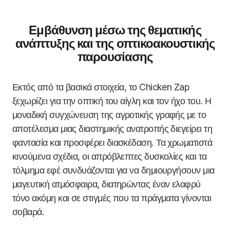
Εμβάθυνση μέσω της θεματικής
ανάπτυξης και της οπτικοακουστικής
παρουσίασης
Εκτός από τα βασικά στοιχεία, το Chicken Zap
ξεχωρίζει για την οπτική του αίγλη και τον ήχο του. Η
μοναδική συγχώνευση της αγροτικής γραφής με το
αποτέλεσμα μιας διαστημικής ανατροπής διεγείρει τη
φαντασία και προσφέρει διασκέδαση. Τα χρωματιστά
κινούμενα σχέδια, οι απρόβλεπτες δυσκολίες και τα
τόλμημα εφέ συνδυάζονται για να δημιουργήσουν μια
μαγευτική ατμόσφαιρα, διατηρώντας έναν ελαφρύ
τόνο ακόμη και σε στιγμές που τα πράγματα γίνονται
σοβαρά.