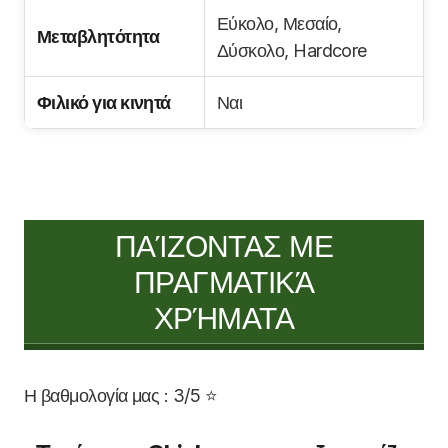
Εύκολο, Μεσαίο,
Μεταβλητότητα
Δύσκολο, Hardcore
Φιλικό για κινητά
Ναι
ΠΑΊΖΟΝΤΑΣ ΜΕ
ΠΡΑΓΜΑΤΙΚΆ
ΧΡΉΜΑΤΑ
Η βαθμολογία μας : 3/5 ⭐