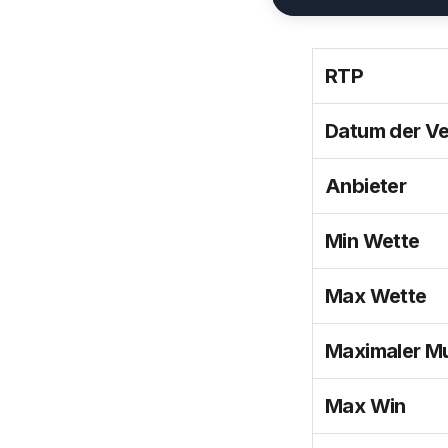
RTP
Datum der Ve
Anbieter
Min Wette
Max Wette
Maximaler Mul
Max Win