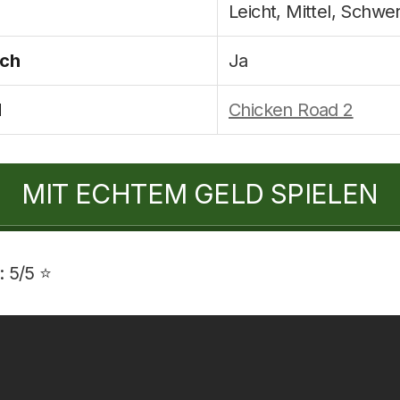
Leicht, Mittel, Schwe
ich
Ja
l
Chicken Road 2
MIT ECHTEM GELD SPIELEN
 5/5 ⭐