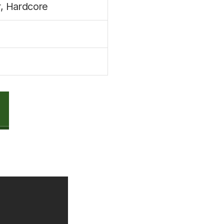
r, Hardcore