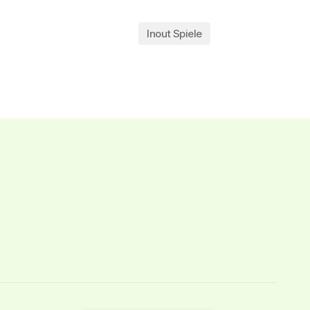
Inout Spiele