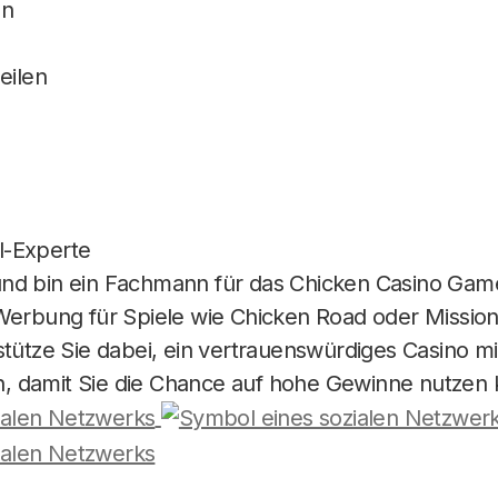
en
n
eilen
l-Experte
nd bin ein Fachmann für das Chicken Casino Gam
 Werbung für Spiele wie Chicken Road oder Missio
stütze Sie dabei, ein vertrauenswürdiges Casino 
 damit Sie die Chance auf hohe Gewinne nutzen