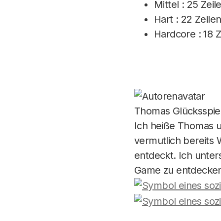
Mittel : 25 Zeil
Hart : 22 Zeile
Hardcore : 18 Z
Thomas
Glücksspie
Ich heiße Thomas u
vermutlich bereits
entdeckt. Ich unter
Game zu entdecken,