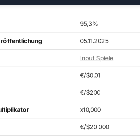
95,3%
röffentlichung
05.11.2025
Inout Spiele
€/$0.01
€/$200
tiplikator
x10,000
€/$20 000