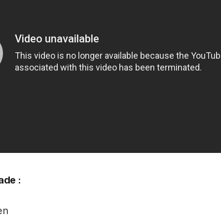
ade :
en