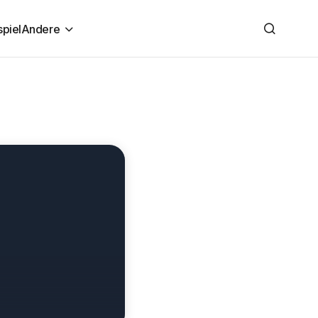
piel
Andere