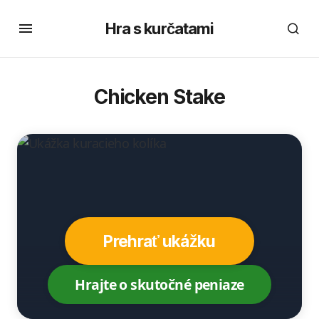
Hra s kurčatami
Chicken Stake
Prehrať ukážku
Hrajte o skutočné peniaze