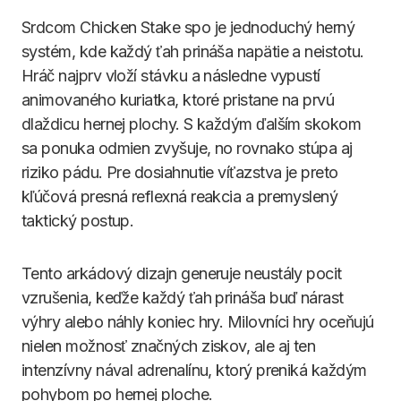
Srdcom Chicken Stake spo je jednoduchý herný
systém, kde každý ťah prináša napätie a neistotu.
Hráč najprv vloží stávku a následne vypustí
animovaného kuriatka, ktoré pristane na prvú
dlaždicu hernej plochy. S každým ďalším skokom
sa ponuka odmien zvyšuje, no rovnako stúpa aj
riziko pádu. Pre dosiahnutie víťazstva je preto
kľúčová presná reflexná reakcia a premyslený
taktický postup.
Tento arkádový dizajn generuje neustály pocit
vzrušenia, keďže každý ťah prináša buď nárast
výhry alebo náhly koniec hry. Milovníci hry oceňujú
nielen možnosť značných ziskov, ale aj ten
intenzívny nával adrenalínu, ktorý preniká každým
pohybom po hernej ploche.