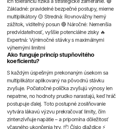
ich toleranciu rizika a strategické zameranie. 🟢
Základné: pravidelné bezpečné postupy, mierne
multiplikátory 🟡 Stredná: Rovnovážny herný
zážitok, viditeľný posun 🔴 Náročné: Nemenšia
predvídateľnosť, vyššie potenciálne zisky 🔥
Expertná: Výnimočné stávky s maximálnymi
výhernými limitmi
Ako funguje princíp stupňovitého
koeficientu?
S každým úspešným prekonaným úsekom sa
multiplikátor aplikovaný na pôvodnú stávku
zvyšuje. Počiatočné políčka zvyšujú výnosy len
nepatrne, no hodnoty prudko narastajú, keď hráč
postupuje ďalej. Toto postupné zosilňovanie
vytvára lákavú výzvu prekračovať limity, čím
zintenzívňuje napätie – a pripomína dôležitosť
včasného ukončenia hry. 📦 Číslo dlaždice ⚡