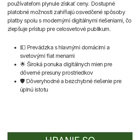
používateľom plynule získať ceny. Dostupné
platobné možnosti zahŕňajú osvedčené spôsoby
platby spolu s modernými digitálnymi riešeniami, čo
zlepšuje prístup pre celosvetové publikum.
💵 Prevádzka s hlavnými domácimi a
svetovými fiat menami
🌟 Široká ponuka digitálnych mien pre
dôverné presuny prostriedkov
🛡️ Dôveryhodné a bezchybné riešenie pre
úplnú istotu