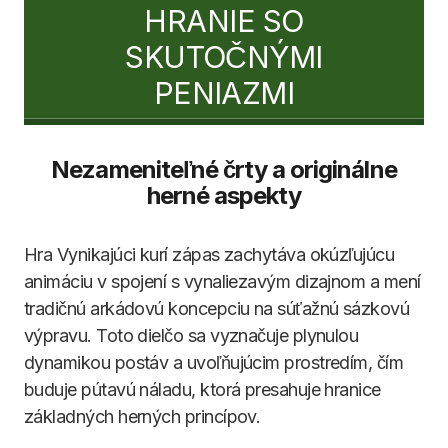
HRANIE SO
SKUTOČNÝMI
PENIAZMI
Nezameniteľné črty a originálne
herné aspekty
Hra Vynikajúci kurí zápas zachytáva okúzľujúcu
animáciu v spojení s vynaliezavým dizajnom a mení
tradičnú arkádovú koncepciu na súťažnú sázkovú
výpravu. Toto dielčo sa vyznačuje plynulou
dynamikou postáv a uvoľňujúcim prostredím, čím
buduje pútavú náladu, ktorá presahuje hranice
základných herných princípov.