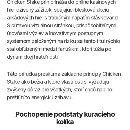
Chicken Stake prin prináša do online kasínových
hier oživený zážitok, spájajúci bleskovú akciu
arkádových hier s tradičným napätím stávkovania.
S pútavou vizuálnou stránkou, prispôsobiteľnými
úrovňami výziev a inovatívnym postupným
systémom založeným na riziku sa tento titul rýchlo
stal obľúbeným medzi fanúšikmi, ktorí túžia po
dynamickej hrateľnosti.
Táto príručka preskúma základné princípy Chicken
Stake ako bežia a ktoré vlastnosti si vyžadujú
zvýšený dôraz pre všetkých, ktorí chcú naplno
prežiť túto energickú zábavu.
Pochopenie podstaty kuracieho
kolíka