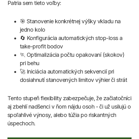
Patria sem tieto voľby:
🎯 Stanovenie konkrétnej výšky vkladu na
jedno kolo
🔄 Konfigurácia automatických stop-loss a
take-profit bodov
🏃 Optimalizácia počtu opakovaní (skokov)
pri behu
🚀 Iniciácia automatických sekvencií pri
dosiahnutí stanovených limitov výhier či strát
Tento stupeň flexibility zabezpečuje, že začiatočníci
aj zbehlí nadšenci v ňom nájdu osoh - či už usilujú o
spoľahlivé výnosy, alebo túžia po riskantných
úspechoch.