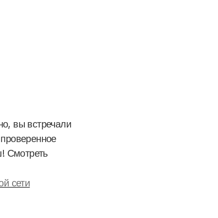
но, вы встречали
с проверенное
ш! Смотреть