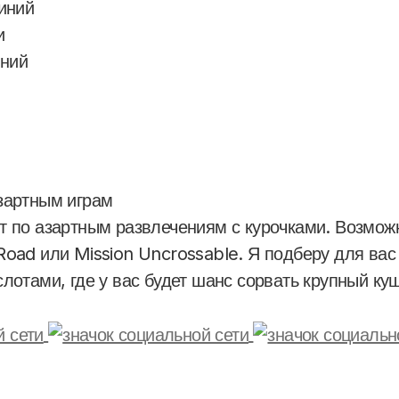
иний
и
иний
зартным играм
т по азартным развлечениям с курочками. Возмож
Road или Mission Uncrossable. Я подберу для ва
слотами, где у вас будет шанс сорвать крупный ку