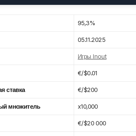
95,3%
05.11.2025
Игры Inout
€/$0.01
я ставка
€/$200
ый множитель
x10,000
€/$20 000