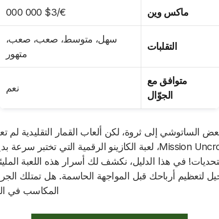
ماكس وين
€/$3 000 000
سهل، متوسط، صعب، صعب،
التقلبات
متهور
متوافق مع
نعم
الجوّال
عض الساتوشي إلى ثروة، لكن ألعاب القمار التقليدية لم 
في مغامرة Mission Uncrossable، لعبة الكازينو الرقمية التي ت
يات! في هذا الدليل، نكشف لك أسرار هذه اللعبة المليئة ب
حيل لتعظيم أرباحك قبل المواجهة الحاسمة. هل تمتلك الجرأ
المكاسب في الل