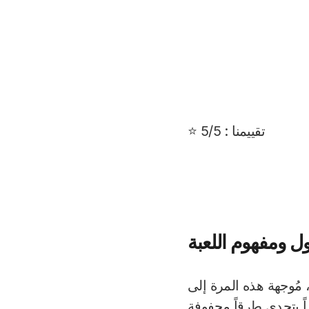
تقييمنا : 5/5 ⭐
ل ومفهوم اللعبة
Mis إحياءً مبتكراً لفكرة Crossy Road الشهيرة، مُوجهة هذه المرة إلى
اً يتحدى طرقاً محفوفة