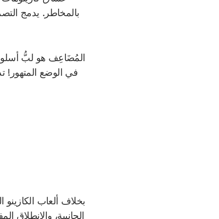
بالمخاطر. يدمج التصمي
في الوضع المتهور! ت
بخلاف ألعاب الكازينو ال
الجانبية، والانطلاق ال