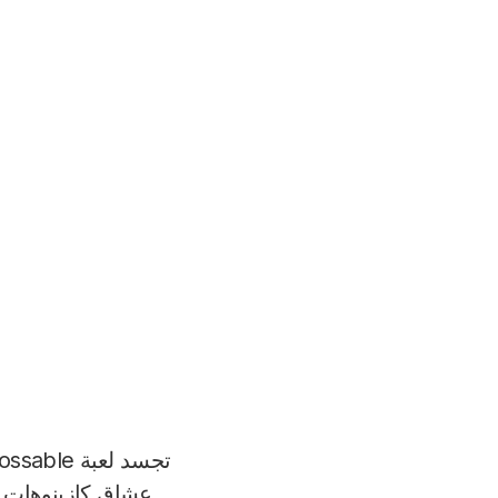
عشاق كازينوهات ال