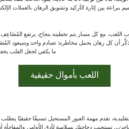
م ببراعة بين إثارة الأركيد وتشويق الرهان بالعملات الإلكت
ذكَّر أن كل رهان يحمل مخاطره: تصادم واحد وسيعود المُضَ
ما يكفي لجعل القلب يخفق ب
اللعب بأموال حقيقية
تقليدية، تقدم مهمة العبور المستحيل تنسيقًا حقيقيًا يتطلب 
مفاجئ... تستجيب دجاجتك بسلاسة لأدق الأوامر. والمفاجأة 