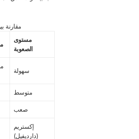
مقارنة ب
مستوى
مض
الصعوبة
سهولة
متوسط
صعب
إكستريم
(دارديفيل)