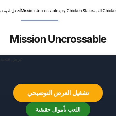
Chi القمة
Chicken Stake جديد
Mission Uncrossable
أفضل لعبة دج
Mission Uncrossable
تشغيل العرض التوضيحي
اللعب بأموال حقيقية