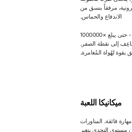
رونية، مرفقاً بنسق من
الاندفاع والحماس.
المُضَاعِف هو لبُّ أسلوب اللعب. مع كل مسار يتم تخطيته بنجاح، يرتفع المُضَاعِف - حتى يبلغ ×1000000
اعِف إلى نقطة الصفر.
قوة لهُواة المُغامرة.
ميكانيكا اللعبة
مهارة فائقة. المناورات
أن مستوى التحدي يتغير