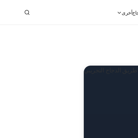
اج
أخرى