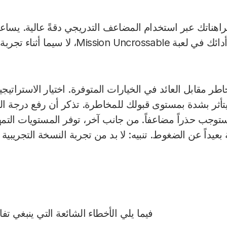
هناتك عبر استخدام المضاعف التدريجي دقةً عالية. يساعدك
بفعالية على تحسين أدائك في لعبة Uncrossable
طر مقابل العائد في الخيارات المتوفرة. اختيار الاستراتيجي
تأثر بشدة بمستوى قبولك للمخاطرة. تذكر أن رفع درجة الت
 يستوجب حذراً مضاعفاً. من جانب آخر، توفر المستويات ال
عيداً عن الضغوط. تنبيه: لا بد من تجربة النسخة التجريبية أ
فيما يلي الأخطاء الشائعة التي ينبغي تفاد